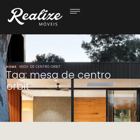
HOME
·
MESA DE CENTRO ORBIT
Tag:
mesa de centro
orbit