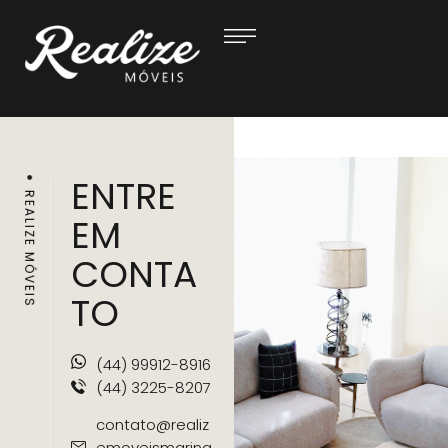
ENTRE
REALIZE MÓVEIS
EM
CONTA
TO
(44) 99912-8916
(44) 3225-8207
contato@realiz
emoveismaring