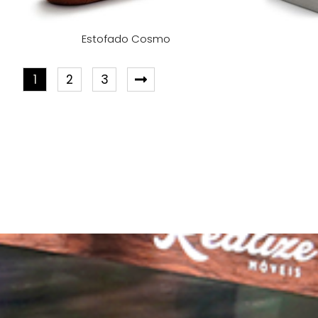
Estofado Cosmo
1
2
3