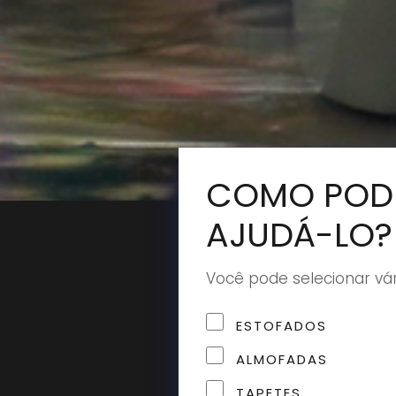
COMO POD
AJUDÁ-LO?
Você pode selecionar vá
ESTOFADOS
ALMOFADAS
TAPETES