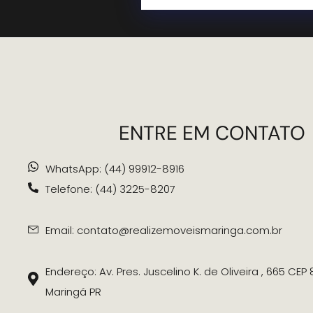
ENTRE EM CONTATO
WhatsApp: (44) 99912-8916
Telefone: (44) 3225-8207
Email: contato@realizemoveismaringa.com.br
Endereço: Av. Pres. Juscelino K. de Oliveira , 665 CEP
Maringá PR