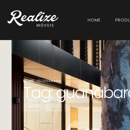
HOME
PROD
HOME
·
GUANABARA
Tag:
guanabar